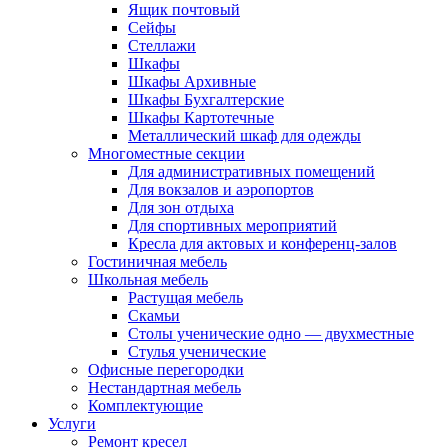
Ящик почтовый
Сейфы
Стеллажи
Шкафы
Шкафы Архивные
Шкафы Бухгалтерские
Шкафы Картотечные
Металлический шкаф для одежды
Многоместные секции
Для административных помещений
Для вокзалов и аэропортов
Для зон отдыха
Для спортивных мероприятий
Кресла для актовых и конференц-залов
Гостиничная мебель
Школьная мебель
Растущая мебель
Скамьи
Столы ученические одно — двухместные
Стулья ученические
Офисные перегородки
Нестандартная мебель
Комплектующие
Услуги
Ремонт кресел