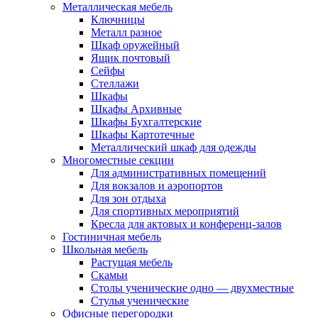
Металлическая мебель
Ключницы
Металл разное
Шкаф оружейный
Ящик почтовый
Сейфы
Стеллажи
Шкафы
Шкафы Архивные
Шкафы Бухгалтерские
Шкафы Картотечные
Металлический шкаф для одежды
Многоместные секции
Для административных помещений
Для вокзалов и аэропортов
Для зон отдыха
Для спортивных мероприятий
Кресла для актовых и конференц-залов
Гостиничная мебель
Школьная мебель
Растущая мебель
Скамьи
Столы ученические одно — двухместные
Стулья ученические
Офисные перегородки