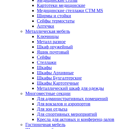
Медицинские столы
Картотеки медицинские
Медицинские стеллажи CTM MS
Ширмы и стойки
Сейфы термостаты
Аптечки
Металлическая мебель
Ключницы
Металл разное
Шкаф оружейный
Ящик почтовый
Сейфы
Стеллажи
Шкафы
Шкафы Архивные
Шкафы Бухгалтерские
Шкафы Картотечные
Металлический шкаф для одежды
Многоместные секции
Для административных помещений
Для вокзалов и аэропортов
Для зон отдыха
Для спортивных мероприятий
Кресла для актовых и конференц-залов
Гостиничная мебель