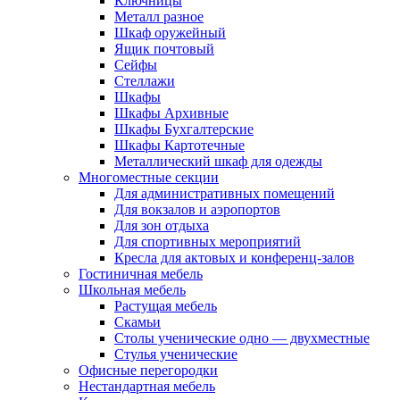
Ключницы
Металл разное
Шкаф оружейный
Ящик почтовый
Сейфы
Стеллажи
Шкафы
Шкафы Архивные
Шкафы Бухгалтерские
Шкафы Картотечные
Металлический шкаф для одежды
Многоместные секции
Для административных помещений
Для вокзалов и аэропортов
Для зон отдыха
Для спортивных мероприятий
Кресла для актовых и конференц-залов
Гостиничная мебель
Школьная мебель
Растущая мебель
Скамьи
Столы ученические одно — двухместные
Стулья ученические
Офисные перегородки
Нестандартная мебель