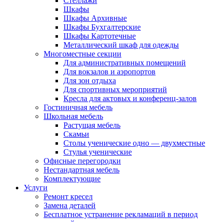
Стеллажи
Шкафы
Шкафы Архивные
Шкафы Бухгалтерские
Шкафы Картотечные
Металлический шкаф для одежды
Многоместные секции
Для административных помещений
Для вокзалов и аэропортов
Для зон отдыха
Для спортивных мероприятий
Кресла для актовых и конференц-залов
Гостиничная мебель
Школьная мебель
Растущая мебель
Скамьи
Столы ученические одно — двухместные
Стулья ученические
Офисные перегородки
Нестандартная мебель
Комплектующие
Услуги
Ремонт кресел
Замена деталей
Бесплатное устранение рекламаций в период