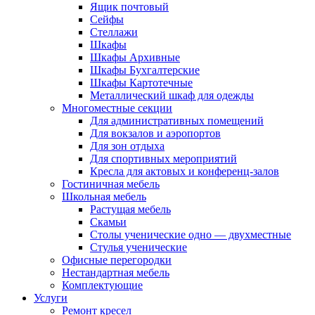
Ящик почтовый
Сейфы
Стеллажи
Шкафы
Шкафы Архивные
Шкафы Бухгалтерские
Шкафы Картотечные
Металлический шкаф для одежды
Многоместные секции
Для административных помещений
Для вокзалов и аэропортов
Для зон отдыха
Для спортивных мероприятий
Кресла для актовых и конференц-залов
Гостиничная мебель
Школьная мебель
Растущая мебель
Скамьи
Столы ученические одно — двухместные
Стулья ученические
Офисные перегородки
Нестандартная мебель
Комплектующие
Услуги
Ремонт кресел