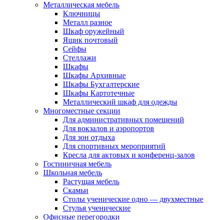
Металлическая мебель
Ключницы
Металл разное
Шкаф оружейный
Ящик почтовый
Сейфы
Стеллажи
Шкафы
Шкафы Архивные
Шкафы Бухгалтерские
Шкафы Картотечные
Металлический шкаф для одежды
Многоместные секции
Для административных помещений
Для вокзалов и аэропортов
Для зон отдыха
Для спортивных мероприятий
Кресла для актовых и конференц-залов
Гостиничная мебель
Школьная мебель
Растущая мебель
Скамьи
Столы ученические одно — двухместные
Стулья ученические
Офисные перегородки