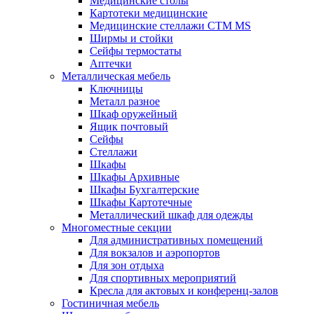
Медицинские столы
Картотеки медицинские
Медицинские стеллажи CTM MS
Ширмы и стойки
Сейфы термостаты
Аптечки
Металлическая мебель
Ключницы
Металл разное
Шкаф оружейный
Ящик почтовый
Сейфы
Стеллажи
Шкафы
Шкафы Архивные
Шкафы Бухгалтерские
Шкафы Картотечные
Металлический шкаф для одежды
Многоместные секции
Для административных помещений
Для вокзалов и аэропортов
Для зон отдыха
Для спортивных мероприятий
Кресла для актовых и конференц-залов
Гостиничная мебель