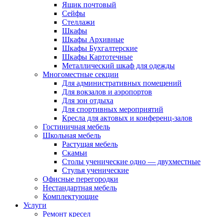
Ящик почтовый
Сейфы
Стеллажи
Шкафы
Шкафы Архивные
Шкафы Бухгалтерские
Шкафы Картотечные
Металлический шкаф для одежды
Многоместные секции
Для административных помещений
Для вокзалов и аэропортов
Для зон отдыха
Для спортивных мероприятий
Кресла для актовых и конференц-залов
Гостиничная мебель
Школьная мебель
Растущая мебель
Скамьи
Столы ученические одно — двухместные
Стулья ученические
Офисные перегородки
Нестандартная мебель
Комплектующие
Услуги
Ремонт кресел