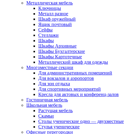
Металлическая мебель
Ключницы
Металл разное
Шкаф оружейный
Ящик почтовый
Сейфы
Стеллажи
Шкафы
Шкафы Архивные
Шкафы Бухгалтерские
Шкафы Картотечные
Металлический шкаф для одежды
Многоместные секции
Для административных помещений
Для вокзалов и аэропортов
Для зон отдыха
Для спортивных мероприятий
Кресла для актовых и конференц-залов
Гостиничная мебель
Школьная мебель
Растущая мебель
Скамьи
Столы ученические одно — двухместные
Стулья ученические
Офисные перегородки