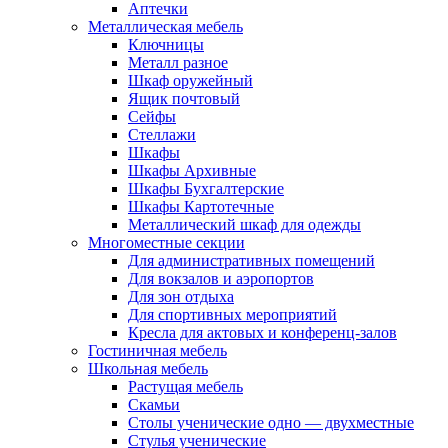
Аптечки
Металлическая мебель
Ключницы
Металл разное
Шкаф оружейный
Ящик почтовый
Сейфы
Стеллажи
Шкафы
Шкафы Архивные
Шкафы Бухгалтерские
Шкафы Картотечные
Металлический шкаф для одежды
Многоместные секции
Для административных помещений
Для вокзалов и аэропортов
Для зон отдыха
Для спортивных мероприятий
Кресла для актовых и конференц-залов
Гостиничная мебель
Школьная мебель
Растущая мебель
Скамьи
Столы ученические одно — двухместные
Стулья ученические