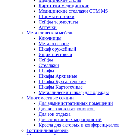
Медицинские столы
Картотеки медицинские
Медицинские стеллажи CTM MS
Ширмы и стойки
Сейфы термостаты
Аптечки
Металлическая мебель
Ключницы
Металл разное
Шкаф оружейный
Ящик почтовый
Сейфы
Стеллажи
Шкафы
Шкафы Архивные
Шкафы Бухгалтерские
Шкафы Картотечные
Металлический шкаф для одежды
Многоместные секции
Для административных помещений
Для вокзалов и аэропортов
Для зон отдыха
Для спортивных мероприятий
Кресла для актовых и конференц-залов
Гостиничная мебель