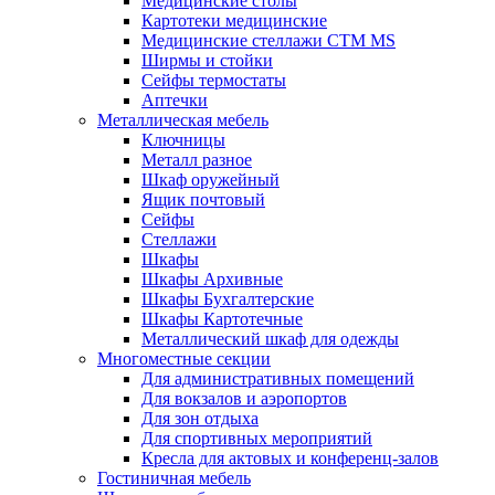
Медицинские столы
Картотеки медицинские
Медицинские стеллажи CTM MS
Ширмы и стойки
Сейфы термостаты
Аптечки
Металлическая мебель
Ключницы
Металл разное
Шкаф оружейный
Ящик почтовый
Сейфы
Стеллажи
Шкафы
Шкафы Архивные
Шкафы Бухгалтерские
Шкафы Картотечные
Металлический шкаф для одежды
Многоместные секции
Для административных помещений
Для вокзалов и аэропортов
Для зон отдыха
Для спортивных мероприятий
Кресла для актовых и конференц-залов
Гостиничная мебель