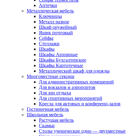
Аптечки
Металлическая мебель
Ключницы
Металл разное
Шкаф оружейный
Ящик почтовый
Сейфы
Стеллажи
Шкафы
Шкафы Архивные
Шкафы Бухгалтерские
Шкафы Картотечные
Металлический шкаф для одежды
Многоместные секции
Для административных помещений
Для вокзалов и аэропортов
Для зон отдыха
Для спортивных мероприятий
Кресла для актовых и конференц-залов
Гостиничная мебель
Школьная мебель
Растущая мебель
Скамьи
Столы ученические одно — двухместные