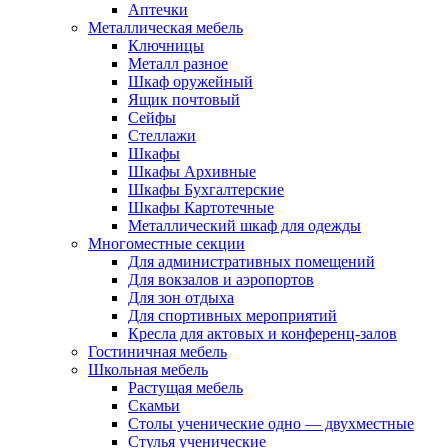
Аптечки
Металлическая мебель
Ключницы
Металл разное
Шкаф оружейный
Ящик почтовый
Сейфы
Стеллажи
Шкафы
Шкафы Архивные
Шкафы Бухгалтерские
Шкафы Картотечные
Металлический шкаф для одежды
Многоместные секции
Для административных помещений
Для вокзалов и аэропортов
Для зон отдыха
Для спортивных мероприятий
Кресла для актовых и конференц-залов
Гостиничная мебель
Школьная мебель
Растущая мебель
Скамьи
Столы ученические одно — двухместные
Стулья ученические