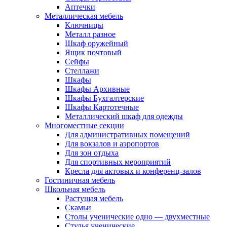
Аптечки
Металлическая мебель
Ключницы
Металл разное
Шкаф оружейный
Ящик почтовый
Сейфы
Стеллажи
Шкафы
Шкафы Архивные
Шкафы Бухгалтерские
Шкафы Картотечные
Металлический шкаф для одежды
Многоместные секции
Для административных помещений
Для вокзалов и аэропортов
Для зон отдыха
Для спортивных мероприятий
Кресла для актовых и конференц-залов
Гостиничная мебель
Школьная мебель
Растущая мебель
Скамьи
Столы ученические одно — двухместные
Стулья ученические