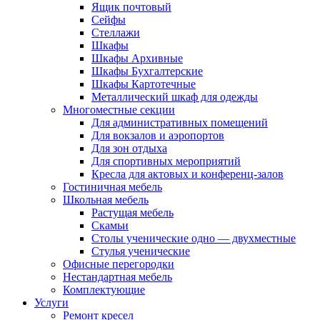
Ящик почтовый
Сейфы
Стеллажи
Шкафы
Шкафы Архивные
Шкафы Бухгалтерские
Шкафы Картотечные
Металлический шкаф для одежды
Многоместные секции
Для административных помещений
Для вокзалов и аэропортов
Для зон отдыха
Для спортивных мероприятий
Кресла для актовых и конференц-залов
Гостиничная мебель
Школьная мебель
Растущая мебель
Скамьи
Столы ученические одно — двухместные
Стулья ученические
Офисные перегородки
Нестандартная мебель
Комплектующие
Услуги
Ремонт кресел