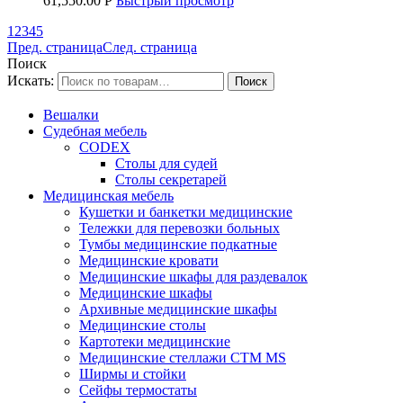
61,550.00
Р
Быстрый просмотр
1
2
3
4
5
Пред. страница
След. страница
Поиск
Искать:
Вешалки
Судебная мебель
CODEX
Столы для судей
Столы секретарей
Медицинская мебель
Кушетки и банкетки медицинские
Тележки для перевозки больных
Тумбы медицинские подкатные
Медицинские кровати
Медицинские шкафы для раздевалок
Медицинские шкафы
Архивные медицинские шкафы
Медицинские столы
Картотеки медицинские
Медицинские стеллажи CTM MS
Ширмы и стойки
Сейфы термостаты