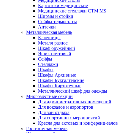
Медицинские столы
Картотеки медицинские
Медицинские стеллажи CTM MS
Ширмы и стойки
Сейфы термостаты
Аптечки
Металлическая мебель
Ключницы
Металл разное
Шкаф оружейный
Ящик почтовый
Сейфы
Стеллажи
Шкафы
Шкафы Архивные
Шкафы Бухгалтерские
Шкафы Картотечные
Металлический шкаф для одежды
Многоместные секции
Для административных помещений
Для вокзалов и аэропортов
Для зон отдыха
Для спортивных мероприятий
Кресла для актовых и конференц-залов
Гостиничная мебель