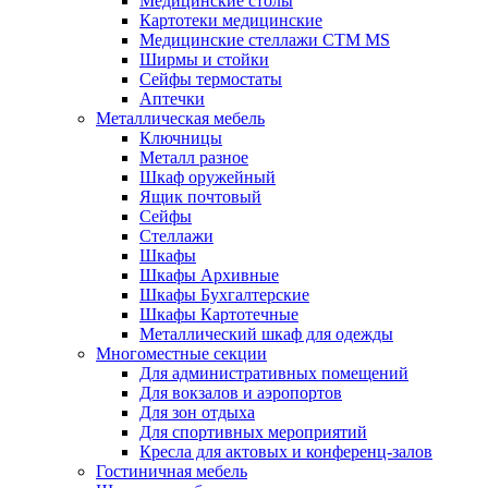
Медицинские столы
Картотеки медицинские
Медицинские стеллажи CTM MS
Ширмы и стойки
Сейфы термостаты
Аптечки
Металлическая мебель
Ключницы
Металл разное
Шкаф оружейный
Ящик почтовый
Сейфы
Стеллажи
Шкафы
Шкафы Архивные
Шкафы Бухгалтерские
Шкафы Картотечные
Металлический шкаф для одежды
Многоместные секции
Для административных помещений
Для вокзалов и аэропортов
Для зон отдыха
Для спортивных мероприятий
Кресла для актовых и конференц-залов
Гостиничная мебель