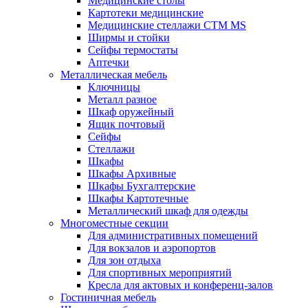
Медицинские столы
Картотеки медицинские
Медицинские стеллажи CTM MS
Ширмы и стойки
Сейфы термостаты
Аптечки
Металлическая мебель
Ключницы
Металл разное
Шкаф оружейный
Ящик почтовый
Сейфы
Стеллажи
Шкафы
Шкафы Архивные
Шкафы Бухгалтерские
Шкафы Картотечные
Металлический шкаф для одежды
Многоместные секции
Для административных помещений
Для вокзалов и аэропортов
Для зон отдыха
Для спортивных мероприятий
Кресла для актовых и конференц-залов
Гостиничная мебель