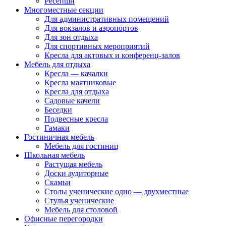
Ресепшн
Многоместные секции
Для административных помещений
Для вокзалов и аэропортов
Для зон отдыха
Для спортивных мероприятий
Кресла для актовых и конференц-залов
Мебель для отдыха
Кресла — качалки
Кресла маятниковые
Кресла для отдыха
Садовые качели
Беседки
Подвесные кресла
Гамаки
Гостиничная мебель
Мебель для гостиниц
Школьная мебель
Растущая мебель
Доски аудиторные
Скамьи
Столы ученические одно — двухместные
Стулья ученические
Мебель для столовой
Офисные перегородки