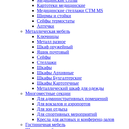
Медицинские столы
Картотеки медицинские
Медицинские стеллажи CTM MS
Ширмы и стойки
Сейфы термостаты
Аптечки
Металлическая мебель
Ключницы
Металл разное
Шкаф оружейный
Ящик почтовый
Сейфы
Стеллажи
Шкафы
Шкафы Архивные
Шкафы Бухгалтерские
Шкафы Картотечные
Металлический шкаф для одежды
Многоместные секции
Для административных помещений
Для вокзалов и аэропортов
Для зон отдыха
Для спортивных мероприятий
Кресла для актовых и конференц-залов
Гостиничная мебель