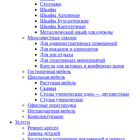
Стеллажи
Шкафы
Шкафы Архивные
Шкафы Бухгалтерские
Шкафы Картотечные
Металлический шкаф для одежды
Многоместные секции
Для административных помещений
Для вокзалов и аэропортов
Для зон отдыха
Для спортивных мероприятий
Кресла для актовых и конференц-залов
Гостиничная мебель
Школьная мебель
Растущая мебель
Скамьи
Столы ученические одно — двухместные
Стулья ученические
Офисные перегородки
Нестандартная мебель
Комплектующие
Услуги
Ремонт кресел
Замена деталей
Бесплатное устранение рекламаций в период