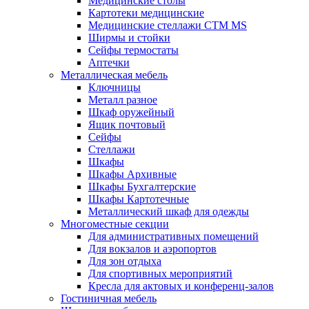
Медицинские столы
Картотеки медицинские
Медицинские стеллажи CTM MS
Ширмы и стойки
Сейфы термостаты
Аптечки
Металлическая мебель
Ключницы
Металл разное
Шкаф оружейный
Ящик почтовый
Сейфы
Стеллажи
Шкафы
Шкафы Архивные
Шкафы Бухгалтерские
Шкафы Картотечные
Металлический шкаф для одежды
Многоместные секции
Для административных помещений
Для вокзалов и аэропортов
Для зон отдыха
Для спортивных мероприятий
Кресла для актовых и конференц-залов
Гостиничная мебель