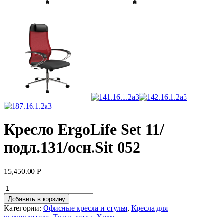
Кресло ErgoLife Set 11/
подл.131/осн.Sit 052
15,450.00
Р
Добавить в корзину
Категории:
Офисные кресла и стулья
,
Кресла для
руководителя
,
Ткань-сетка
,
Хром