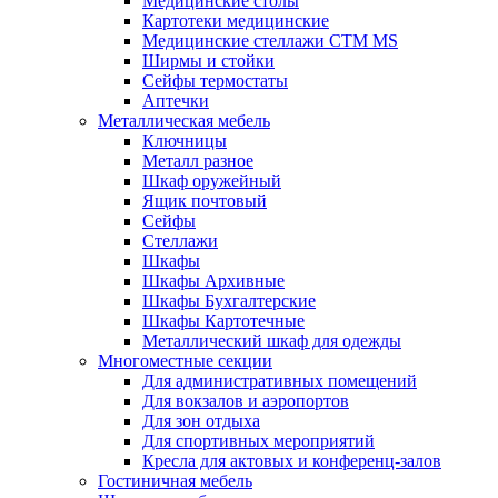
Медицинские столы
Картотеки медицинские
Медицинские стеллажи CTM MS
Ширмы и стойки
Сейфы термостаты
Аптечки
Металлическая мебель
Ключницы
Металл разное
Шкаф оружейный
Ящик почтовый
Сейфы
Стеллажи
Шкафы
Шкафы Архивные
Шкафы Бухгалтерские
Шкафы Картотечные
Металлический шкаф для одежды
Многоместные секции
Для административных помещений
Для вокзалов и аэропортов
Для зон отдыха
Для спортивных мероприятий
Кресла для актовых и конференц-залов
Гостиничная мебель