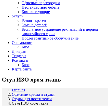
Офисные перегородки
Нестандартная мебель
Комплектующие
Услуги
Ремонт кресел
Замена деталей
Бесплатное устранение рекламаций в период
гарантийного срока
Послегарантийное обслуживание
О компании
Блог
Дилерам
Тендеры
Контакты
Блог
Карта сайта
Стул ИЗО хром ткань
Главная
Офисные кресла и стулья
Стулья для посетителей
Стул ИЗО хром ткань