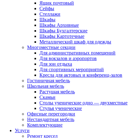
Ящик почтовый
Сейфы
Стеллажи
Шкафы
Шкафы Архивные
Шкафы Бухгалтерские
Шкафы Картотечные
Металлический шкаф для одежды
Многоместные секции
Для административных помещений
Для вокзалов и аэропортов
Для зон отдыха
Для спортивных мероприятий
Кресла для актовых и конференц-залов
Гостиничная мебель
Школьная мебель
Растущая мебель
Скамьи
Столы ученические одно — двухместные
Стулья ученические
Офисные перегородки
Нестандартная мебель
Комплектующие
Услуги
Ремонт кресел