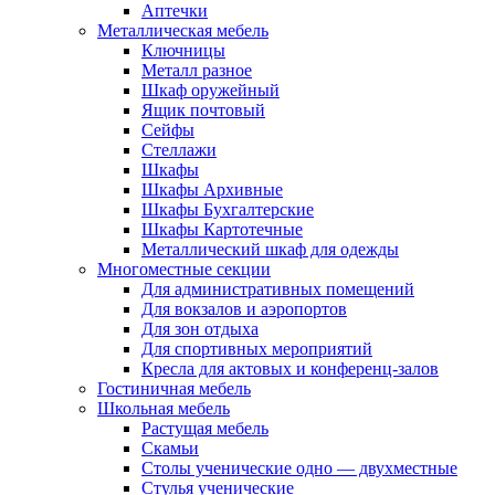
Аптечки
Металлическая мебель
Ключницы
Металл разное
Шкаф оружейный
Ящик почтовый
Сейфы
Стеллажи
Шкафы
Шкафы Архивные
Шкафы Бухгалтерские
Шкафы Картотечные
Металлический шкаф для одежды
Многоместные секции
Для административных помещений
Для вокзалов и аэропортов
Для зон отдыха
Для спортивных мероприятий
Кресла для актовых и конференц-залов
Гостиничная мебель
Школьная мебель
Растущая мебель
Скамьи
Столы ученические одно — двухместные
Стулья ученические