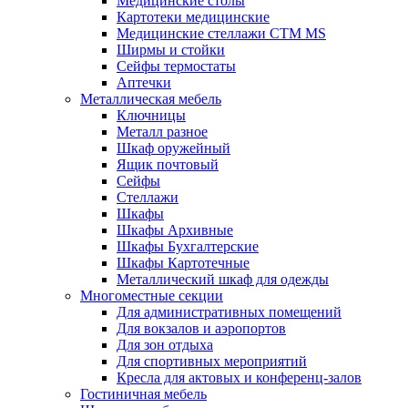
Медицинские столы
Картотеки медицинские
Медицинские стеллажи CTM MS
Ширмы и стойки
Сейфы термостаты
Аптечки
Металлическая мебель
Ключницы
Металл разное
Шкаф оружейный
Ящик почтовый
Сейфы
Стеллажи
Шкафы
Шкафы Архивные
Шкафы Бухгалтерские
Шкафы Картотечные
Металлический шкаф для одежды
Многоместные секции
Для административных помещений
Для вокзалов и аэропортов
Для зон отдыха
Для спортивных мероприятий
Кресла для актовых и конференц-залов
Гостиничная мебель