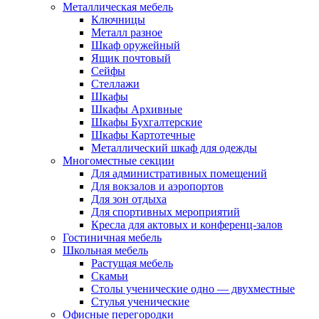
Металлическая мебель
Ключницы
Металл разное
Шкаф оружейный
Ящик почтовый
Сейфы
Стеллажи
Шкафы
Шкафы Архивные
Шкафы Бухгалтерские
Шкафы Картотечные
Металлический шкаф для одежды
Многоместные секции
Для административных помещений
Для вокзалов и аэропортов
Для зон отдыха
Для спортивных мероприятий
Кресла для актовых и конференц-залов
Гостиничная мебель
Школьная мебель
Растущая мебель
Скамьи
Столы ученические одно — двухместные
Стулья ученические
Офисные перегородки