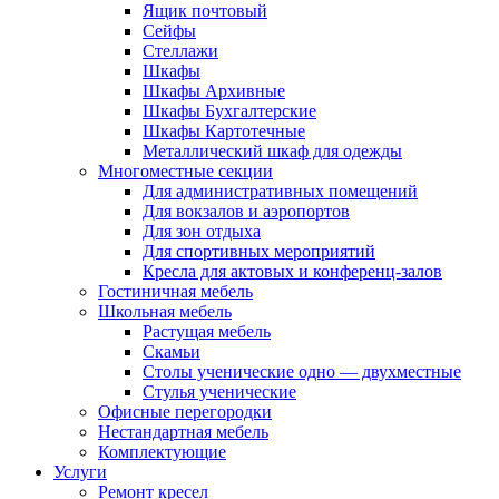
Ящик почтовый
Сейфы
Стеллажи
Шкафы
Шкафы Архивные
Шкафы Бухгалтерские
Шкафы Картотечные
Металлический шкаф для одежды
Многоместные секции
Для административных помещений
Для вокзалов и аэропортов
Для зон отдыха
Для спортивных мероприятий
Кресла для актовых и конференц-залов
Гостиничная мебель
Школьная мебель
Растущая мебель
Скамьи
Столы ученические одно — двухместные
Стулья ученические
Офисные перегородки
Нестандартная мебель
Комплектующие
Услуги
Ремонт кресел