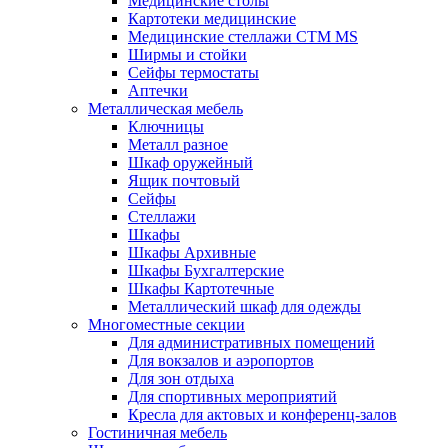
Медицинские столы
Картотеки медицинские
Медицинские стеллажи CTM MS
Ширмы и стойки
Сейфы термостаты
Аптечки
Металлическая мебель
Ключницы
Металл разное
Шкаф оружейный
Ящик почтовый
Сейфы
Стеллажи
Шкафы
Шкафы Архивные
Шкафы Бухгалтерские
Шкафы Картотечные
Металлический шкаф для одежды
Многоместные секции
Для административных помещений
Для вокзалов и аэропортов
Для зон отдыха
Для спортивных мероприятий
Кресла для актовых и конференц-залов
Гостиничная мебель